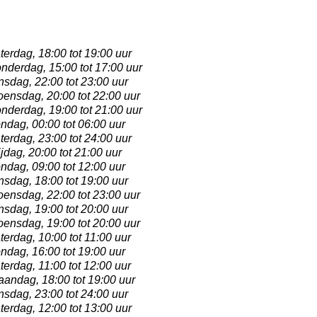
terdag, 18:00 tot 19:00 uur
nderdag, 15:00 tot 17:00 uur
nsdag, 22:00 tot 23:00 uur
ensdag, 20:00 tot 22:00 uur
nderdag, 19:00 tot 21:00 uur
ndag, 00:00 tot 06:00 uur
terdag, 23:00 tot 24:00 uur
ijdag, 20:00 tot 21:00 uur
ndag, 09:00 tot 12:00 uur
nsdag, 18:00 tot 19:00 uur
ensdag, 22:00 tot 23:00 uur
nsdag, 19:00 tot 20:00 uur
ensdag, 19:00 tot 20:00 uur
terdag, 10:00 tot 11:00 uur
ndag, 16:00 tot 19:00 uur
terdag, 11:00 tot 12:00 uur
andag, 18:00 tot 19:00 uur
nsdag, 23:00 tot 24:00 uur
terdag, 12:00 tot 13:00 uur