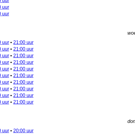
0 uur
0 uur
0 uur
woe
0 uur
•
21:00 uur
0 uur
•
21:00 uur
0 uur
•
21:00 uur
0 uur
•
21:00 uur
0 uur
•
21:00 uur
0 uur
•
21:00 uur
0 uur
•
21:00 uur
0 uur
•
21:00 uur
0 uur
•
21:00 uur
0 uur
•
21:00 uur
don
0 uur
•
20:00 uur