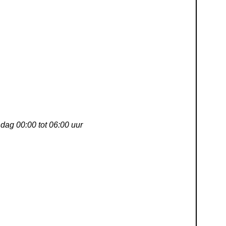
dag 00:00 tot 06:00 uur