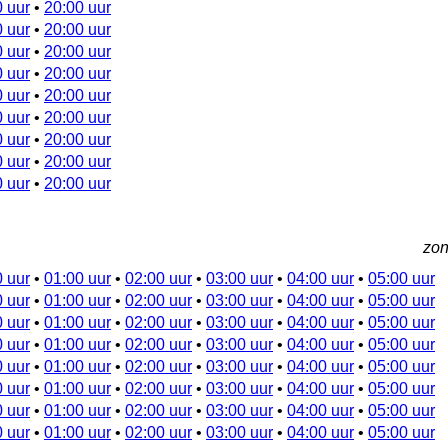
0 uur
•
20:00 uur
0 uur
•
20:00 uur
0 uur
•
20:00 uur
0 uur
•
20:00 uur
0 uur
•
20:00 uur
0 uur
•
20:00 uur
0 uur
•
20:00 uur
0 uur
•
20:00 uur
0 uur
•
20:00 uur
zon
0 uur
•
01:00 uur
•
02:00 uur
•
03:00 uur
•
04:00 uur
•
05:00 uur
0 uur
•
01:00 uur
•
02:00 uur
•
03:00 uur
•
04:00 uur
•
05:00 uur
0 uur
•
01:00 uur
•
02:00 uur
•
03:00 uur
•
04:00 uur
•
05:00 uur
0 uur
•
01:00 uur
•
02:00 uur
•
03:00 uur
•
04:00 uur
•
05:00 uur
0 uur
•
01:00 uur
•
02:00 uur
•
03:00 uur
•
04:00 uur
•
05:00 uur
0 uur
•
01:00 uur
•
02:00 uur
•
03:00 uur
•
04:00 uur
•
05:00 uur
0 uur
•
01:00 uur
•
02:00 uur
•
03:00 uur
•
04:00 uur
•
05:00 uur
0 uur
•
01:00 uur
•
02:00 uur
•
03:00 uur
•
04:00 uur
•
05:00 uur