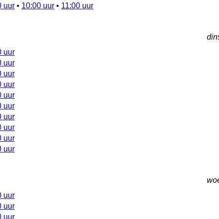
0 uur
•
10:00 uur
•
11:00 uur
din
0 uur
0 uur
0 uur
0 uur
0 uur
0 uur
0 uur
0 uur
0 uur
0 uur
woe
0 uur
0 uur
0 uur