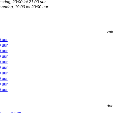
nsdag, 20:00 tot 21:00 uur
andag, 19:00 tot 20:00 uur
zat
0 uur
0 uur
0 uur
0 uur
0 uur
0 uur
0 uur
0 uur
0 uur
0 uur
don